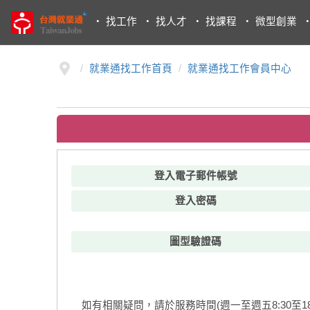
・
找工作
・
找人才
・
找課程
・
微型創業
就業通找工作首頁
就業通找工作會員中心
登入電子郵件帳號
登入密碼
圖型驗證碼
如有相關疑問，請於服務時間(週一至週五8:30至18