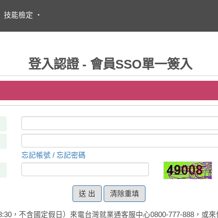
・
技能檢定
・
登入認證 - 會員SSO單一簽入
忘記帳號 / 忘記密碼
清除重填
:30，不含國定假日）來電台灣就業通客服中心0800-777-888，或來