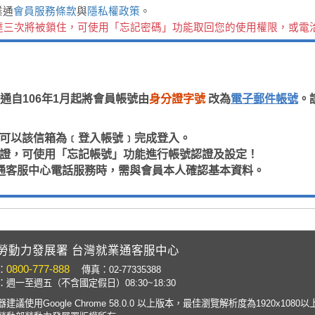
業通
會員服務條款
與
隱私權政策
。
達三次將被鎖住，可使用「忘記密碼」功能取回您的使用權限，或電
通自106年1月起將會員帳號由
身分證字號
改為
電子郵件帳號
。
，即可以該信箱為﹝登入帳號﹞完成登入。
箱認證，可使用「忘記帳號」功能進行帳號認證及設定！
通客服中心電話服務時，需與會員本人確認基本資料。
勞動力發展署 台灣就業通客服中心
0800-777-888
：
傳真：02-77335388
週一至週五（不含國定假日）08:30~18:30
建議使用Google Chrome 58.0.0 以上版本，最佳瀏覽解析度為1920x1080以