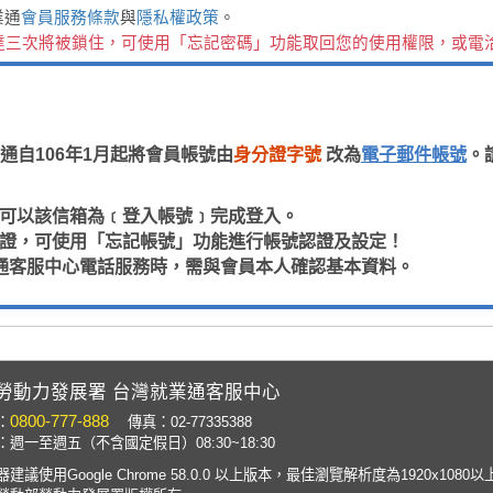
業通
會員服務條款
與
隱私權政策
。
達三次將被鎖住，可使用「忘記密碼」功能取回您的使用權限，或電
通自106年1月起將會員帳號由
身分證字號
改為
電子郵件帳號
。
，即可以該信箱為﹝登入帳號﹞完成登入。
箱認證，可使用「忘記帳號」功能進行帳號認證及設定！
通客服中心電話服務時，需與會員本人確認基本資料。
勞動力發展署 台灣就業通客服中心
0800-777-888
：
傳真：02-77335388
週一至週五（不含國定假日）08:30~18:30
建議使用Google Chrome 58.0.0 以上版本，最佳瀏覽解析度為1920x1080以