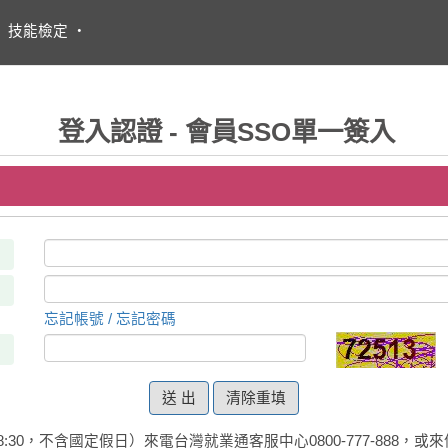
・
技能檢定
・
登入認證 - 會員SSO單一簽入
忘記帳號 / 忘記密碼
清除重填
:30，不含國定假日）來電台灣就業通客服中心0800-777-888，或來