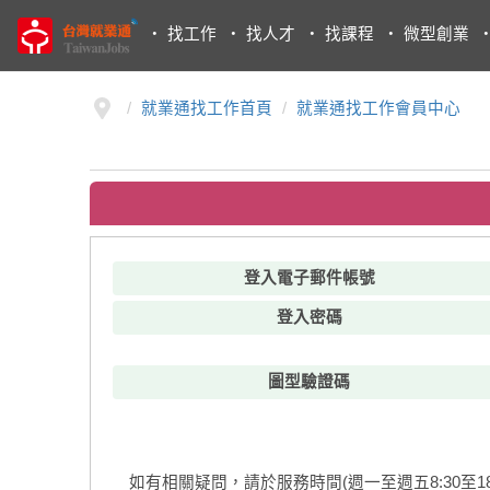
・
找工作
・
找人才
・
找課程
・
微型創業
就業通找工作首頁
就業通找工作會員中心
登入電子郵件帳號
登入密碼
圖型驗證碼
如有相關疑問，請於服務時間(週一至週五8:30至18