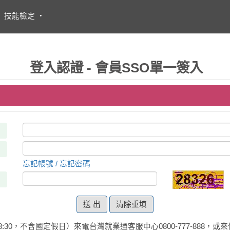
・
技能檢定
・
登入認證 - 會員SSO單一簽入
忘記帳號 / 忘記密碼
清除重填
:30，不含國定假日）來電台灣就業通客服中心0800-777-888，或來