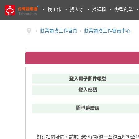
・
找工作
・
找人才
・
找課程
・
微型創業
就業通找工作首頁
就業通找工作會員中心
登入電子郵件帳號
登入密碼
圖型驗證碼
如有相關疑問，請於服務時間(週一至週五8:30至18