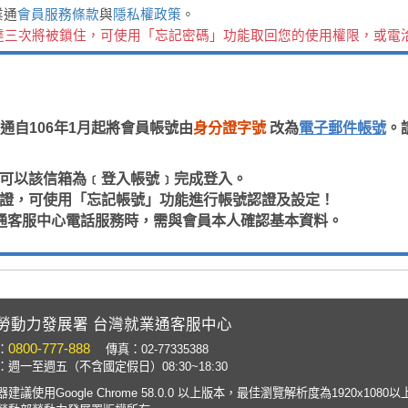
業通
會員服務條款
與
隱私權政策
。
達三次將被鎖住，可使用「忘記密碼」功能取回您的使用權限，或電
通自106年1月起將會員帳號由
身分證字號
改為
電子郵件帳號
。
，即可以該信箱為﹝登入帳號﹞完成登入。
箱認證，可使用「忘記帳號」功能進行帳號認證及設定！
通客服中心電話服務時，需與會員本人確認基本資料。
勞動力發展署 台灣就業通客服中心
0800-777-888
：
傳真：02-77335388
週一至週五（不含國定假日）08:30~18:30
建議使用Google Chrome 58.0.0 以上版本，最佳瀏覽解析度為1920x1080以