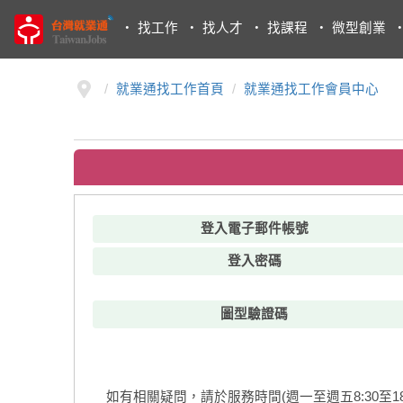
・
找工作
・
找人才
・
找課程
・
微型創業
就業通找工作首頁
就業通找工作會員中心
登入電子郵件帳號
登入密碼
圖型驗證碼
如有相關疑問，請於服務時間(週一至週五8:30至18