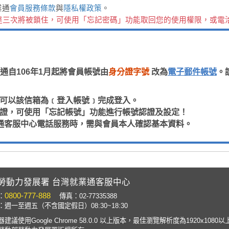
業通
會員服務條款
與
隱私權政策
。
達三次將被鎖住，可使用「忘記密碼」功能取回您的使用權限，或電
通自106年1月起將會員帳號由
身分證字號
改為
電子郵件帳號
。
，即可以該信箱為﹝登入帳號﹞完成登入。
箱認證，可使用「忘記帳號」功能進行帳號認證及設定！
通客服中心電話服務時，需與會員本人確認基本資料。
勞動力發展署 台灣就業通客服中心
0800-777-888
：
傳真：02-77335388
週一至週五（不含國定假日）08:30~18:30
建議使用Google Chrome 58.0.0 以上版本，最佳瀏覽解析度為1920x1080以