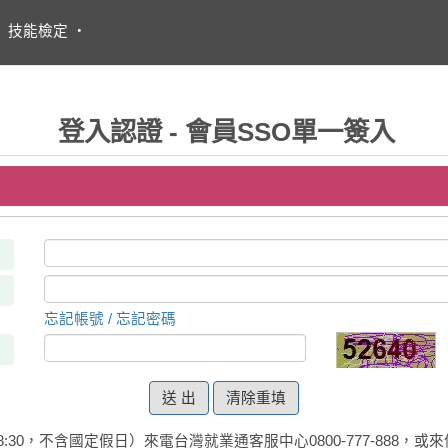
・
技能檢定
・
登入認證 - 會員SSO單一簽入
忘記帳號 / 忘記密碼
清除重填
:30，不含國定假日）來電台灣就業通客服中心0800-777-888，或來