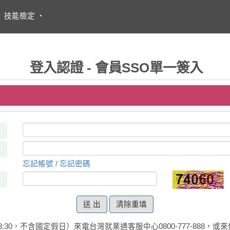
・
技能檢定
・
登入認證 - 會員SSO單一簽入
忘記帳號 / 忘記密碼
清除重填
:30，不含國定假日）來電台灣就業通客服中心0800-777-888，或來