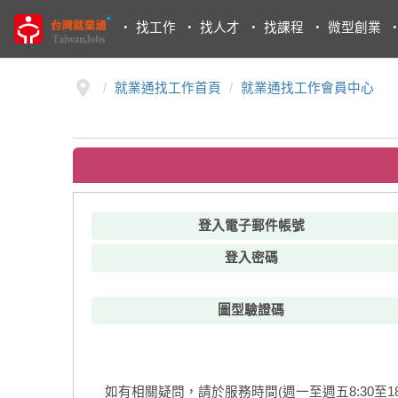
・
找工作
・
找人才
・
找課程
・
微型創業
就業通找工作首頁
就業通找工作會員中心
登入電子郵件帳號
登入密碼
圖型驗證碼
如有相關疑問，請於服務時間(週一至週五8:30至18