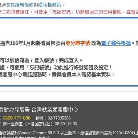
業通
會員服務條款
與
隱私權政策
。
達三次將被鎖住，可使用「忘記密碼」功能取回您的使用權限，或電
通自106年1月起將會員帳號由
身分證字號
改為
電子郵件帳號
。
，即可以該信箱為﹝登入帳號﹞完成登入。
箱認證，可使用「忘記帳號」功能進行帳號認證及設定！
通客服中心電話服務時，需與會員本人確認基本資料。
勞動力發展署 台灣就業通客服中心
0800-777-888
：
傳真：02-77335388
週一至週五（不含國定假日）08:30~18:30
建議使用Google Chrome 58.0.0 以上版本，最佳瀏覽解析度為1920x1080以