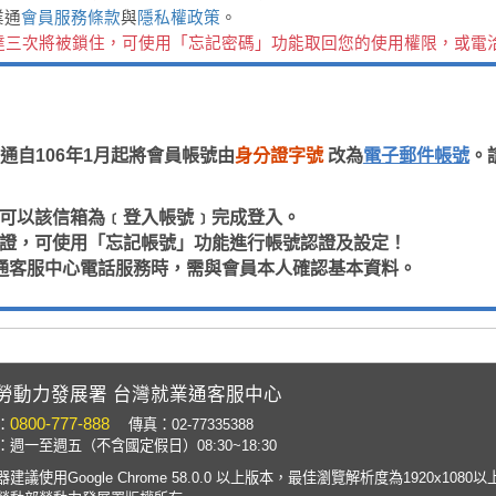
業通
會員服務條款
與
隱私權政策
。
達三次將被鎖住，可使用「忘記密碼」功能取回您的使用權限，或電
通自106年1月起將會員帳號由
身分證字號
改為
電子郵件帳號
。
，即可以該信箱為﹝登入帳號﹞完成登入。
箱認證，可使用「忘記帳號」功能進行帳號認證及設定！
通客服中心電話服務時，需與會員本人確認基本資料。
勞動力發展署 台灣就業通客服中心
0800-777-888
：
傳真：02-77335388
週一至週五（不含國定假日）08:30~18:30
建議使用Google Chrome 58.0.0 以上版本，最佳瀏覽解析度為1920x1080以