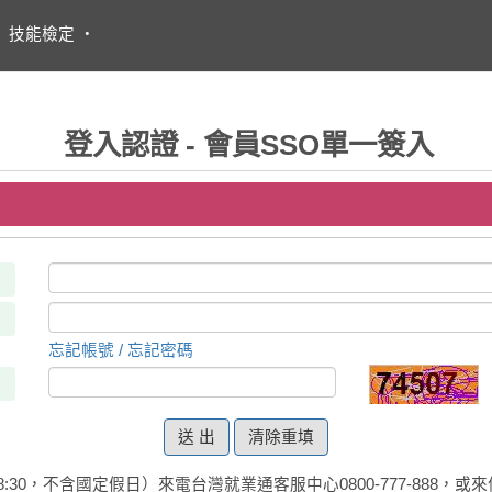
・
技能檢定
・
登入認證 - 會員SSO單一簽入
忘記帳號 / 忘記密碼
清除重填
:30，不含國定假日）來電台灣就業通客服中心0800-777-888，或來