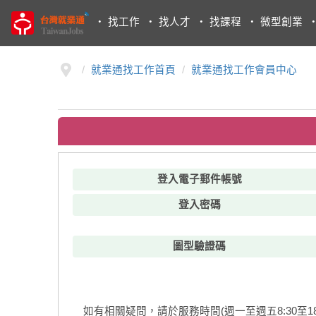
・
找工作
・
找人才
・
找課程
・
微型創業
就業通找工作首頁
就業通找工作會員中心
登入電子郵件帳號
登入密碼
圖型驗證碼
如有相關疑問，請於服務時間(週一至週五8:30至18