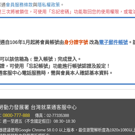
業通
會員服務條款
與
隱私權政策
。
達三次將被鎖住，可使用「忘記密碼」功能取回您的使用權限，或電
通自106年1月起將會員帳號由
身分證字號
改為
電子郵件帳號
。
，即可以該信箱為﹝登入帳號﹞完成登入。
箱認證，可使用「忘記帳號」功能進行帳號認證及設定！
通客服中心電話服務時，需與會員本人確認基本資料。
勞動力發展署 台灣就業通客服中心
0800-777-888
：
傳真：02-77335388
週一至週五（不含國定假日）08:30~18:30
建議使用Google Chrome 58.0.0 以上版本，最佳瀏覽解析度為1920x1080以