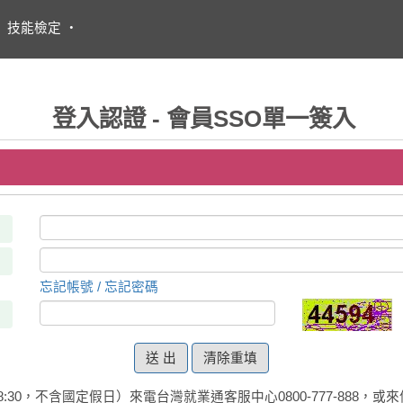
・
技能檢定
・
登入認證 - 會員SSO單一簽入
忘記帳號 / 忘記密碼
清除重填
:30，不含國定假日）來電台灣就業通客服中心0800-777-888，或來