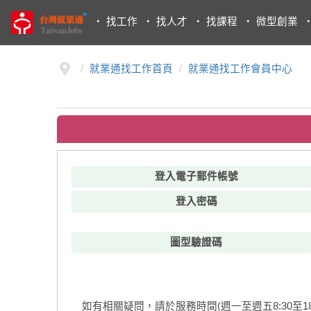
・
找工作
・
找人才
・
找課程
・
微型創業
就業通找工作首頁
就業通找工作會員中心
登入電子郵件帳號
登入密碼
圖型驗證碼
如有相關疑問，請於服務時間(週一至週五8:30至18