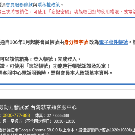
業通
會員服務條款
與
隱私權政策
。
達三次將被鎖住，可使用「忘記密碼」功能取回您的使用權限，或電
通自106年1月起將會員帳號由
身分證字號
改為
電子郵件帳號
。
，即可以該信箱為﹝登入帳號﹞完成登入。
箱認證，可使用「忘記帳號」功能進行帳號認證及設定！
通客服中心電話服務時，需與會員本人確認基本資料。
勞動力發展署 台灣就業通客服中心
0800-777-888
：
傳真：02-77335388
週一至週五（不含國定假日）08:30~18:30
建議使用Google Chrome 58.0.0 以上版本，最佳瀏覽解析度為1920x1080以