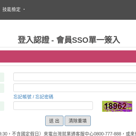
・
技能檢定
・
登入認證 - 會員SSO單一簽入
忘記帳號 / 忘記密碼
清除重填
:30，不含國定假日）來電台灣就業通客服中心0800-777-888，或來